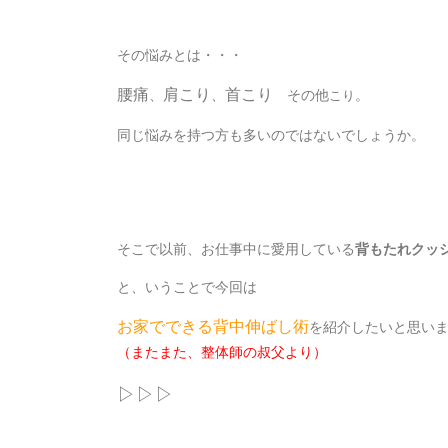
その悩みとは・・・
腰痛
肩こり
首こり
、
、
その他
。
こり
同じ悩みを持つ方も多いのではないでしょうか。
そこで以前、お仕事中に愛用している
背もたれクッ
と、いうことで今回は
お家でできる背中伸ばし術
を紹介したいと思い
（またまた、整体師の叔父より）
▷▷▷