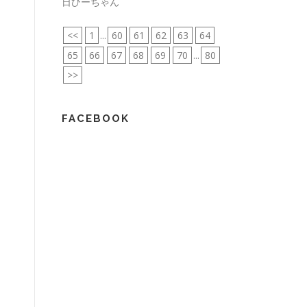
日ひーちゃん
<<
1
...
60
61
62
63
64
65
66
67
68
69
70
...
80
>>
FACEBOOK