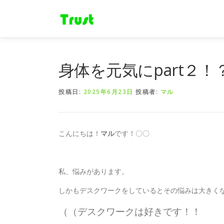
コ
ン
テ
ン
ツ
へ
身体を元気にpart２
ス
キ
投稿日:
2025年6月23日
投稿者:
マル
ッ
プ
こんにちは！
マル
です！〇〇
私、悩みがあります。
しかもデスクワークをしているとその悩みは大きく
（（デスクワークは好きです！！