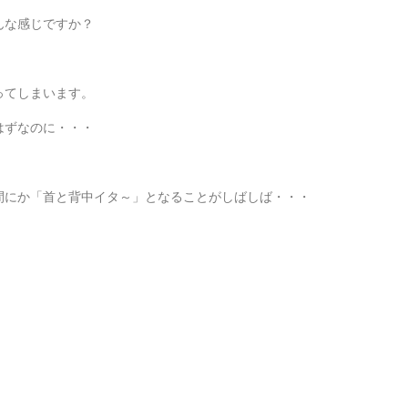
んな感じですか？
ってしまいます。
はずなのに・・・
間にか「首と背中イタ～」となることがしばしば・・・