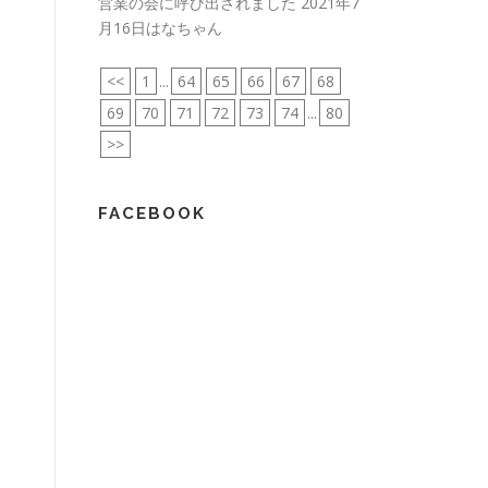
営業の会に呼び出されました
2021年7
月16日はなちゃん
<<
1
...
64
65
66
67
68
69
70
71
72
73
74
...
80
>>
FACEBOOK