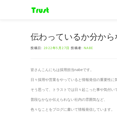
コ
ン
テ
ン
ツ
へ
伝わっているか分から
ス
キ
投稿日:
2022年5月27日
投稿者:
NABE
ッ
プ
皆さんこんにちは採用担当nabeです。
日々採用や営業をやっていると情報発信の重要性に
そう思って、トラストでは日々起こった事や気付い
普段なかなか伝えられない社内の雰囲気など、
色々なことをブログに書いて情報発信しています。