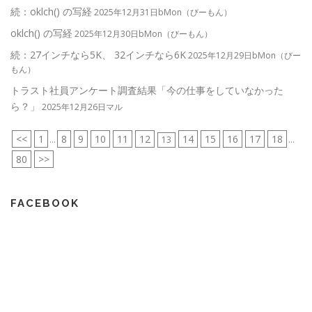
続：oklch() の写経
2025年12月31日bMon（びーもん）
oklch() の写経
2025年12月30日bMon（びーもん）
続：27インチなら5K、 32インチなら6K
2025年12月29日bMon（びー
もん）
トラスト社員アンケート調査結果「今の仕事をしていなかった
ら？」
2025年12月26日マル
<<
1
8
9
10
11
12
14
15
16
17
18
...
13
...
80
>>
FACEBOOK