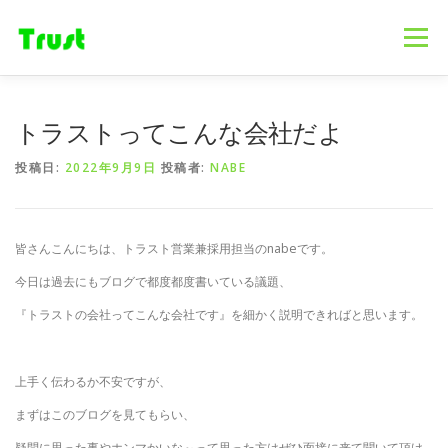
コ
ン
メニュー
テ
ン
ツ
へ
ホーム
ニュース
事業内容
会社概要
トラストってこんな会社だよ
ス
キ
投稿日:
2022年9月9日
投稿者:
NABE
ッ
プ
採用情報
ブログ
お問合せ
皆さんこんにちは、トラスト営業兼採用担当のnabeです。
今日は過去にもブログで都度都度書いている議題、
『トラストの会社ってこんな会社です』を細かく説明できればと思います。
上手く伝わるか不安ですが、
まずはこのブログを見てもらい、
疑問に思った事やホンマかいな～って思った方はぜひ面接に来て聞いて頂け