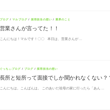
ブログ
/
マルブログ
/
採用担当の想い
/
業界のこと
営業さんが言ってた！！
こんにちは！マルです！〇〇 本日は、営業さんが …
ぐっちぃブログ
/
ブログ
/
採用担当の想い
長所と短所って面接でしか聞かれなくない？
こんにちは。こんばんは。 このあいだ祖母の家に行ったら「あん …