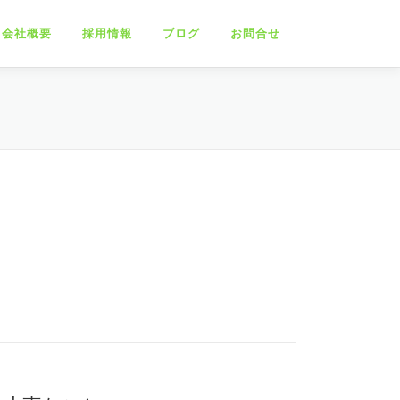
会社概要
採用情報
ブログ
お問合せ