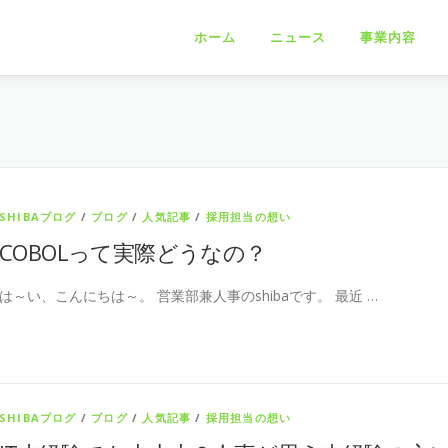
ホーム
ニュース
事業内容
SHIBAブログ
/
ブログ
/
人気記事
/
採用担当の想い
COBOLって実際どうなの？
は～い、こんにちは～。 営業部兼人事のshibaです。 最近 …
SHIBAブログ
/
ブログ
/
人気記事
/
採用担当の想い