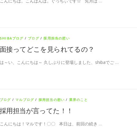
こんにちは。こんばんは。ぐっちぃです☆ 先月は …
SHIBAブログ
/
ブログ
/
採用担当の想い
面接ってどこを見られてるの？
は～い、こんにちは～ 久しぶりに登場しました、shibaでご …
ブログ
/
マルブログ
/
採用担当の想い
/
業界のこと
採用担当が言ってた！！
こんにちは！マルです！〇〇 本日は、前回の続き …