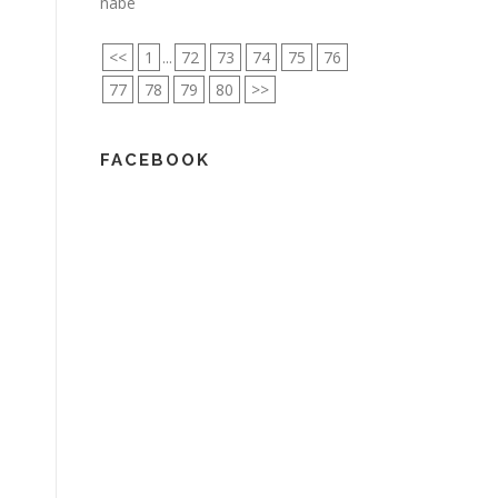
nabe
<<
1
...
72
73
74
75
76
77
78
79
80
>>
FACEBOOK