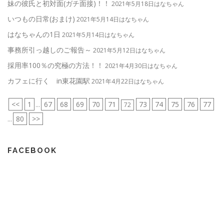
妹の彼氏と初対面(ガチ面接)！！
2021年5月18日はなちゃん
いつもの日常(おまけ)
2021年5月14日はなちゃん
はなちゃんの1日
2021年5月14日はなちゃん
事務所引っ越しのご報告～
2021年5月12日はなちゃん
採用率100％の究極の方法！！
2021年4月30日はなちゃん
カフェに行く in東花園駅
2021年4月22日はなちゃん
<<
1
67
68
69
70
71
73
74
75
76
77
...
72
80
>>
...
FACEBOOK