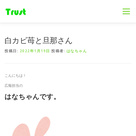
コ
ン
メニュー
テ
ン
ツ
へ
ホーム
ニュース
事業内容
会社概要
白カビ苺と旦那さん
ス
キ
投稿日:
2022年1月19日
投稿者:
はなちゃん
ッ
プ
採用情報
ブログ
お問合せ
こんにちは！
広報担当の
はなちゃんです。