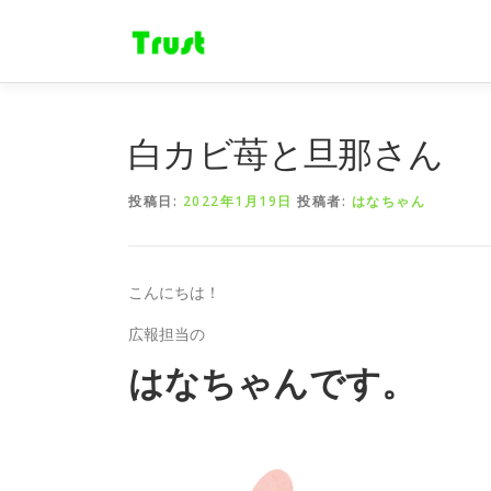
コ
ン
テ
ン
ツ
へ
白カビ苺と旦那さん
ス
キ
投稿日:
2022年1月19日
投稿者:
はなちゃん
ッ
プ
こんにちは！
広報担当の
はなちゃんです。