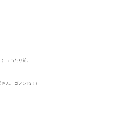
。）→当たり前。
那さん、ゴメンね！）