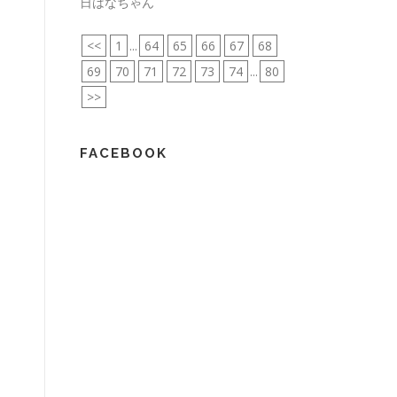
日はなちゃん
<<
1
...
64
65
66
67
68
69
70
71
72
73
74
...
80
>>
FACEBOOK