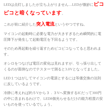
ピコ
LED
は点灯しましたが立ち上がりません
…LED
が微妙に
ピコと暗くなっています
。
突入電流
これが前に紹介した
というやつですね。
マイコンの起動時に必要な電力が大きすぎるため瞬間的に電
圧降下が発生して起動電圧を下回るようです。
そのため再起動を繰り返すためピコピコなってると思われま
す。
オシロをつなげば電圧の変化は見れますが、引っ張り出して
くるのが面倒なのでテスターで測ると
3.0V
となってました。
LED
１つはがしてマイコンの電源とするには等価交換の法則
に反しているようです。
冷静に考えれば約５
V
から３．３
V
へ変換する
IC
だって
300
円
の中に含まれるわけで、
LED8
個光らせるだけの能力程度の安
いものを使っているでしょう。