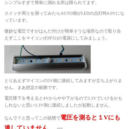
シンプルすぎて簡単に測れる所は限られてます。
スイッチ周りを測ってみたら
AUTO
側が
LED
の点灯時
4.0V
にな
っています。
微妙な電圧ですがはんだ付けが簡単そうな場所なので取り合
えずここをマイコン
(ESP32)
の電源にしてみましょう。
とりあえずマイコンの
5V
側に接続してみますが立ち上がりま
せん、まあ想定の範囲です。
電圧降下を考えると
4V
からやや下がるので
3.3V
でいけるかも
しれないと思い
3.3V
側に接続しましたが起動しません。
電圧を測ると１
V
にも
なんで？と思ってこの状態で
達していません
。 orz