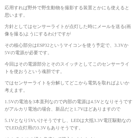
応用すれば野外で野生動物を撮影する装置とかにも使えると
思います。
方針としてはセンサーライトが点灯した時にメールを送る
(
画
像を撮る
)
ようにするわけですが
その核心部分は
ESP32
というマイコンを使う予定で、
3.3V
か
5V
の電源が必要です。
今回はその電源部分とそのスイッチとしてこのセンサーライ
トを使おうという魂胆です。
ではセンサーライトを分解してどこから電気を取ればよいか
考えます。
1.5V
の電池を
3
本直列なので内部の電源は
4.5V
となりそうです
がアルカリ電池の場合、新品だと
1.7V
ほどありますので
5.1V
となり
5V
いけそうですし、
LED
は大抵
3.3V
電圧駆動なの
で
LED
点灯用の
3.3V
もありそうです。