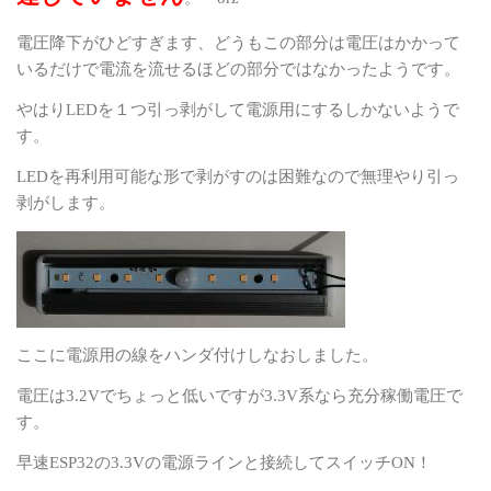
電圧降下がひどすぎます、どうもこの部分は電圧はかかって
いるだけで電流を流せるほどの部分ではなかったようです。
やはり
LED
を１つ引っ剥がして電源用にするしかないようで
す。
LED
を再利用可能な形で剥がすのは困難なので無理やり引っ
剥がします。
ここに電源用の線をハンダ付けしなおしました。
電圧は
3.2V
でちょっと低いですが
3.3V
系なら充分稼働電圧で
す。
早速
ESP32
の
3.3V
の電源ラインと接続してスイッチ
ON
！