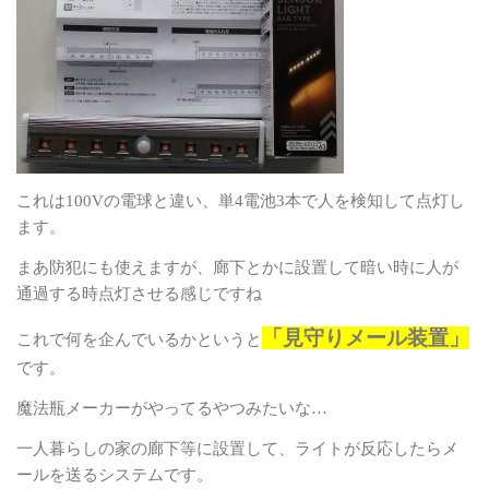
これは
100V
の電球と違い、単
4
電池
3
本で人を検知して点灯し
ます。
まあ防犯にも使えますが、廊下とかに設置して暗い時に人が
通過する時点灯させる感じですね
「見守りメール装置」
これで何を企んでいるかというと
です。
魔法瓶メーカーがやってるやつみたいな
…
一人暮らしの家の廊下等に設置して、ライトが反応したらメ
ールを送るシステムです。