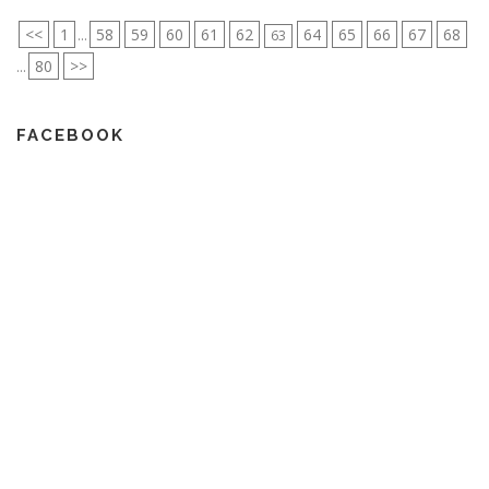
<<
1
58
59
60
61
62
64
65
66
67
68
...
63
80
>>
...
FACEBOOK