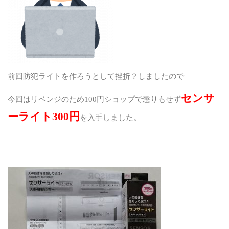
前回防犯ライトを作ろうとして挫折？しましたので
センサ
今回はリベンジのため
100
円ショップで懲りもせず
ーライト
300
円
を入手しました。