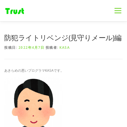
コ
ン
メニュー
テ
ン
ツ
へ
ホーム
ニュース
事業内容
会社概要
防犯ライトリベンジ(見守りメール)編
ス
キ
投稿日:
2022年4月7日
投稿者:
KASA
ッ
プ
採用情報
ブログ
お問合せ
あきらめの悪いプログラマKASAです。