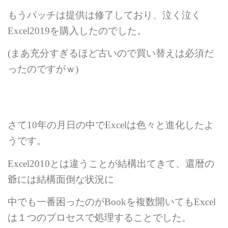
もうパッチは提供は修了しており、泣く泣く
Excel2019
を購入したのでした。
(
まあ充分すぎるほど古いので買い替えは必須だ
ったのですがｗ
)
さて
10
年の月日の中で
Excel
は色々と進化したよ
うです。
Excel2010
とは違うことが結構出てきて、還暦の
爺には結構面倒な状況に
中でも一番困ったのが
Book
を複数開いても
Excel
は１つのプロセスで処理することでした。