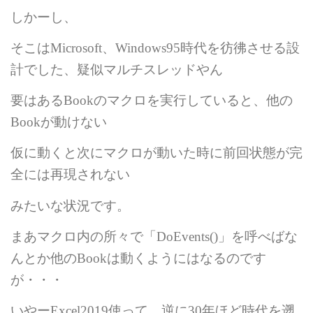
しかーし、
そこは
Microsoft
、
Windows95
時代を彷彿させる設
計でした、疑似マルチスレッドやん
要はある
Book
のマクロを実行していると、他の
Book
が動けない
仮に動くと次にマクロが動いた時に前回状態が完
全には再現されない
みたいな状況です。
まあマクロ内の所々で「
DoEvents
()
」を呼べばな
んとか他の
Book
は動くようにはなるのです
が・・・
いやーExcel2019使って、逆に
30
年ほど時代を遡