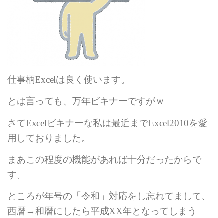
仕事柄
Excel
は良く使います。
とは言っても、万年ビキナーですがｗ
さて
Excel
ビキナーな私は最近まで
Excel2010
を愛
用しておりました。
まあこの程度の機能があれば十分だったからで
す。
ところが年号の「令和」対応をし忘れてまして、
西暦→和暦にしたら平成
XX
年となってしまう