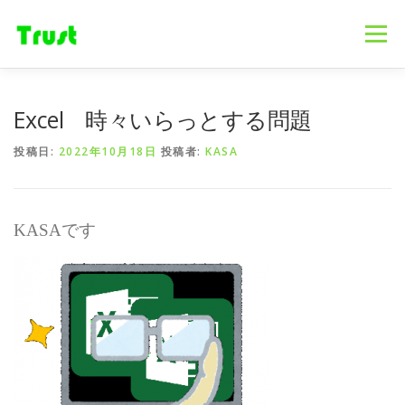
コ
ン
メニュー
テ
ン
ツ
へ
ホーム
ニュース
事業内容
会社概要
Excel 時々いらっとする問題
ス
キ
投稿日:
2022年10月18日
投稿者:
KASA
ッ
プ
採用情報
ブログ
お問合せ
KASA
です