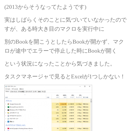
(2013
からそうなってたようです
)
実はしばらくそのことに気づいていなかったので
すが、ある時大き目のマクロを実行中に
別の
Book
を開こうとしたら
Book
が開かず、マク
ロが途中でエラーで停止した時に
Book
が開く
という状況になったことから気づきました。
タスクマネージャで見ると
Excel
が
1
つしかない！