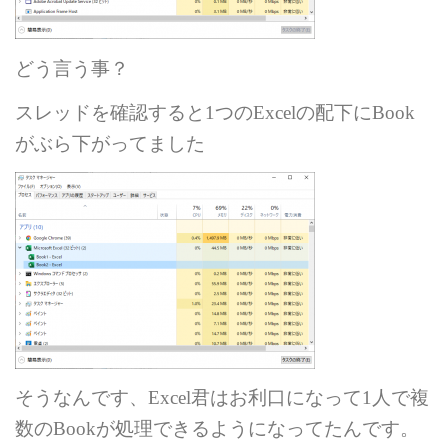
どう言う事？
スレッドを確認すると
1
つの
Excel
の配下に
Book
がぶら下がってました
そうなんです、
Excel
君はお利口になって
1
人で複
数の
Book
が処理できるようになってたんです。