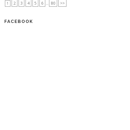
2
3
4
5
6
80
>>
1
...
FACEBOOK