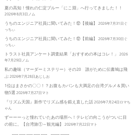
夏の高知！憧れの仁淀ブルー「にこ淵」へ行ってきました！！
2026年8月3日ノム
うちのエンジニア社員に聞いてみた！⑫【後編】
2026年7月31日ぐ
っちぃ
うちのエンジニア社員に聞いてみた！⑫【前編】
2026年7月30日ぐ
っちぃ
トラスト社員アンケート調査結果「おすすめの本はコレ！」
2026
年7月29日ノム
私の趣味（マーダーミステリー）その20 誰がために伝書鳩は飛
ぶ
2026年7月28日あじしお
1位はまさかの〇〇！？お腹もカバンも大満足の台湾グルメ＆買い
物5選
2026年7月27日マト
『リズム天国』新作でリズム感を鍛え直した話
2026年7月24日ロマち
ゃん
ずーーーっと憧れていたあの場所へ！テレビの向こうがついに目
の前に。【台湾旅①～観光編】
2026年7月22日マト